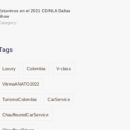
Estuvimos en el 2021 CD/NLA Dallas
Show
Category:
Tags
Luxury
Colombia
V-class
VitrinaANATO2022
TurismoColombia
CarService
ChauffeuredCarService