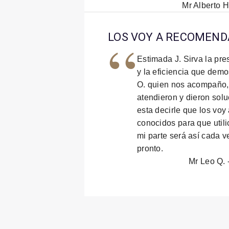
Mr Alberto 
“
LOS VOY A RECOMEN
Estimada J. Sirva la pre
y la eficiencia que demos
O. quien nos acompaño,
atendieron y dieron sol
esta decirle que los vo
conocidos para que utili
mi parte será así cada v
pronto.
Mr Leo Q. 