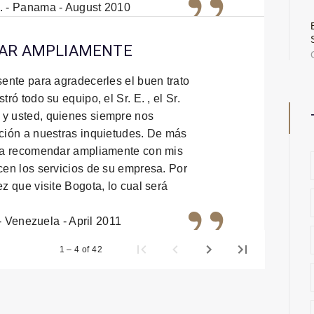
”
H. - Panama - August 2010
DAR AMPLIAMENTE
sente para agradecerles el buen trato
tró todo su equipo, el Sr. E. , el Sr.
 y usted, quienes siempre nos
ución a nuestras inquietudes. De más
y a recomendar ampliamente con mis
cen los servicios de su empresa. Por
”
ez que visite Bogota, lo cual será
- Venezuela - April 2011
1 – 4 of 42