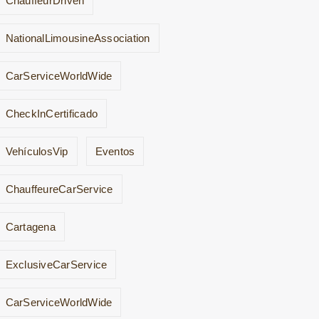
ChauffeurDriven
NationalLimousineAssociation
CarServiceWorldWide
CheckInCertificado
VehículosVip
Eventos
ChauffeureCarService
Cartagena
ExclusiveCarService
CarServiceWorldWide