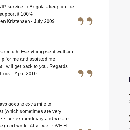
”
 VIP service in Bogota - keep up the
 support it 100% !!
en Kristensen - July 2009
 so much! Everything went well and
”
elp for me and assisted me
t I will get back to you. Regards.
Ernst - April 2010
ys goes to extra mile to
t (which sometimes are very
ers are extraordinary and we are
the good work! Also, we LOVE H.!