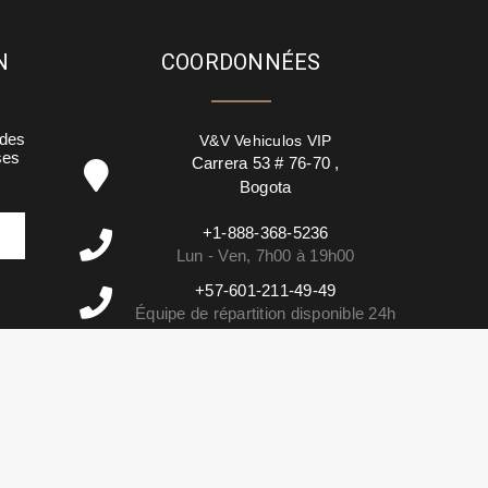
N
COORDONNÉES
 des
V&V Vehiculos VIP
ses
Carrera 53 # 76-70
,
Bogota
+1-888-368-5236
Lun - Ven, 7h00 à 19h00
+57-601-211-49-49
Équipe de répartition disponible 24h
info@vehiculosvip.com
Nous répondons sous 2h ouvrables.