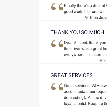
“
Finally there's a decent
good work! I for one will
Mr Elon Jess
“
THANK YOU SO MUCH!
Dear Vincent, thank you
the driver was a great h
everywhere!! I'm sure tha
Mrs 
“
GREAT SERVICES
Great services. V&V alwa
accommodate our reques
demanding). All the driv
loyal clients! Keep up 