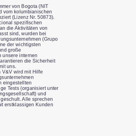
ammer von Bogota (NIT
und vom kolumbianischen
ziert (Lizenz Nr. 50873).
cional spezifischen
an die Aktivitäten von
sst sind, wurden bei
erungsunternehmen (Grupo
ne der wichtigsten
und große
n unsere internen
rantieren die Sicherheit
mit uns.
V&V wird mit Hilfe
ungsunternehmen
h eingestellten
e Tests (organisiert unter
ungsgesellschaft) und
 geschult. Alle sprechen
mit erstklassigen Kunden