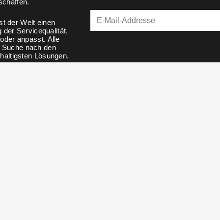
schaffen.
t der Welt einen
der Servicequalität,
der anpasst. Alle
er Suche nach den
hhaltigsten Lösungen.
os VIP. Alle Rechte vorbehalten v445-1-g3506c5a4034c3b
Datenschutz-Bestimmungen
Geschäftsbedingungen