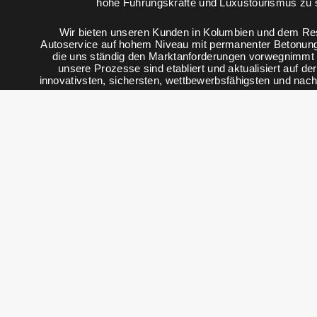
hohe Führungskräfte und Luxustourismus zu 
Wir bieten unseren Kunden in Kolumbien und dem Res
Autoservice auf hohem Niveau mit permanenter Betonung 
die uns ständig den Marktanforderungen vorwegnimmt o
unsere Prozesse sind etabliert und aktualisiert auf d
innovativsten, sichersten, wettbewerbsfähigsten und nac
© 2008 - 2025 V&V Vehicul