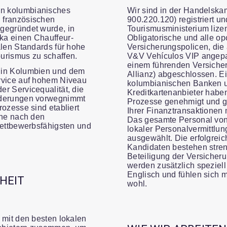
n kolumbianisches
Wir sind in der Handelsk
 französischen
900.220.120) registriert 
gegründet wurde, in
Tourismusministerium lizen
ka einen Chauffeur-
Obligatorische und alle op
alen Standards für hohe
Versicherungspolicen, die 
urismus zu schaffen.
V&V Vehículos VIP angepa
einem führenden Versich
 in Kolumbien und dem
Allianz) abgeschlossen. Ei
rvice auf hohem Niveau
kolumbianischen Banken 
r Servicequalität, die
Kreditkartenanbieter habe
rderungen vorwegnimmt
Prozesse genehmigt und ga
rozesse sind etabliert
Ihrer Finanztransaktionen 
che nach den
Das gesamte Personal von 
wettbewerbsfähigsten und
lokaler Personalvermittl
ausgewählt. Die erfolgreic
Kandidaten bestehen streng
Beteiligung der Versicher
werden zusätzlich speziell
Englisch und fühlen sich 
HEIT
wohl.
 mit den besten lokalen