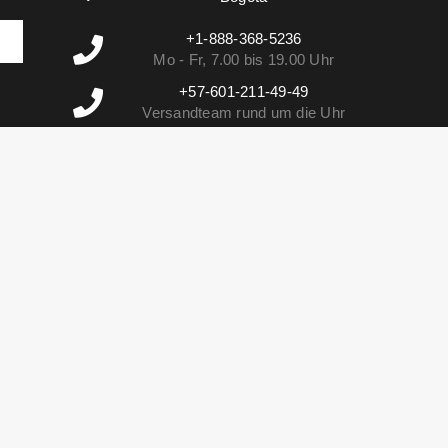
+1-888-368-5236
Mo - Fr, 7.00 bis 19.00 Uhr
+57-601-211-49-49
Versandteam rund um die Uhr
verfügbar
info@vehiculosvip.com
Wir antworten innerhalb von 2h der
Bürozeiten
db02e756f86bb3d2278dcdbaa6