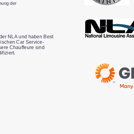
hung der
d der NLA und haben Best
ischen Car Service-
sere Chauffeure sind
iziert.