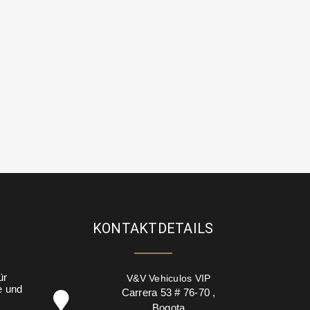
KONTAKTDETAILS
ür
V&V Vehiculos VIP
e und
Carrera 53 # 76-70
,
Bogota